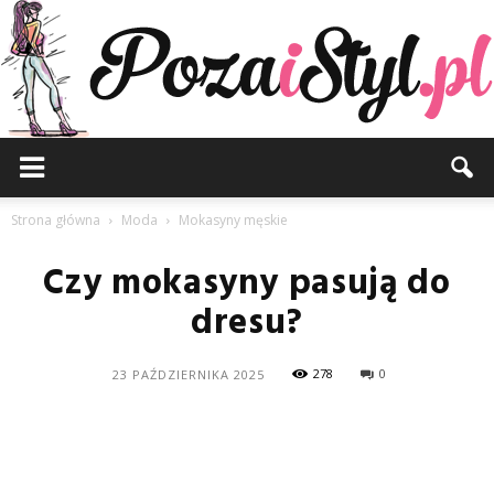
Pozaistyl.pl
Strona główna
Moda
Mokasyny męskie
Czy mokasyny pasują do
dresu?
278
0
23 PAŹDZIERNIKA 2025