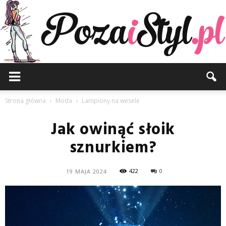
Pozaistyl.pl
Strona główna
Moda
Lampiony na wesele
Jak owinąć słoik
sznurkiem?
422
0
19 MAJA 2024