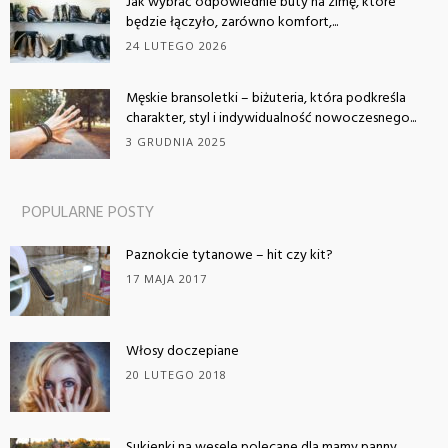
Jak wybrać odpowiednie buty na zimę, które
będzie łączyło, zarówno komfort,...
24 LUTEGO 2026
Męskie bransoletki – biżuteria, która podkreśla
charakter, styl i indywidualność nowoczesnego...
3 GRUDNIA 2025
POPULARNE POSTY
Paznokcie tytanowe – hit czy kit?
17 MAJA 2017
Włosy doczepiane
20 LUTEGO 2018
Sukienki na wesele polecane dla mamy panny