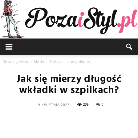
Pozaistyl.pl
Strona główna
Moda
Naklejki na buty ślubne
Jak się mierzy długość
wkładki w szpilkach?
239
0
19 KWIETNIA 2025