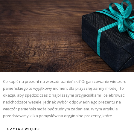
Co kupić na prezent na wieczór panieński? Organizowanie wieczoru
panieńskiego to wyjątkowy moment dla przyszłej panny młodej. To
okazja, aby spędzić czas z najbliższymi przyjaciółkami i celebrować
nadchodzące wesele. Jednak wybór odpowiedniego prezentu na
wieczór panieński może być trudnym zadaniem. W tym artykule
przedstawimy kilka pomysłów na oryginalne prezenty, które...
CZYTAJ WIĘCEJ