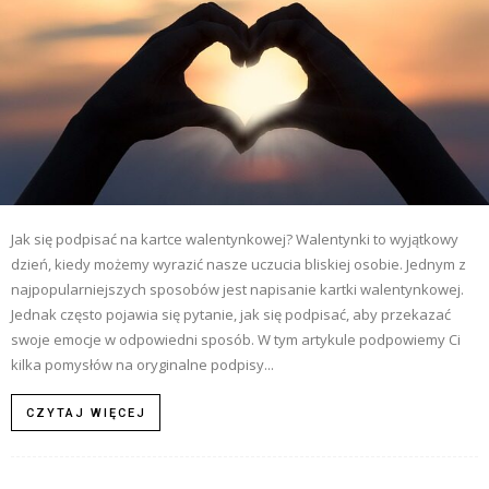
Jak się podpisać na kartce walentynkowej? Walentynki to wyjątkowy
dzień, kiedy możemy wyrazić nasze uczucia bliskiej osobie. Jednym z
najpopularniejszych sposobów jest napisanie kartki walentynkowej.
Jednak często pojawia się pytanie, jak się podpisać, aby przekazać
swoje emocje w odpowiedni sposób. W tym artykule podpowiemy Ci
kilka pomysłów na oryginalne podpisy...
CZYTAJ WIĘCEJ