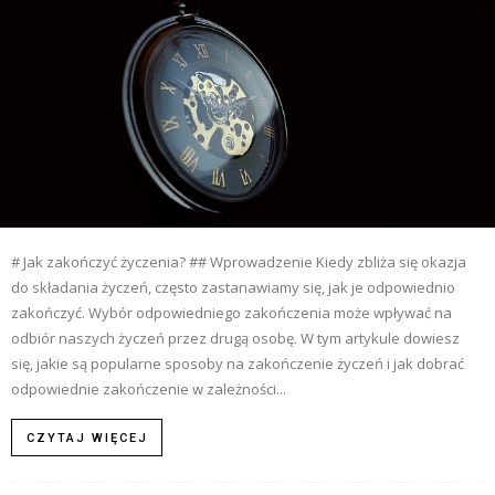
# Jak zakończyć życzenia? ## Wprowadzenie Kiedy zbliża się okazja
do składania życzeń, często zastanawiamy się, jak je odpowiednio
zakończyć. Wybór odpowiedniego zakończenia może wpływać na
odbiór naszych życzeń przez drugą osobę. W tym artykule dowiesz
się, jakie są popularne sposoby na zakończenie życzeń i jak dobrać
odpowiednie zakończenie w zależności...
CZYTAJ WIĘCEJ