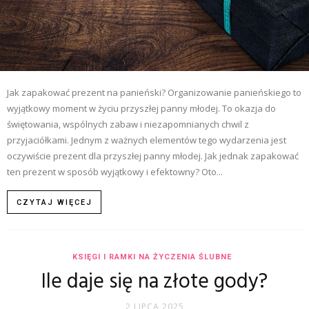
Jak zapakować prezent na panieński? Organizowanie panieńskiego to
wyjątkowy moment w życiu przyszłej panny młodej. To okazja do
świętowania, wspólnych zabaw i niezapomnianych chwil z
przyjaciółkami. Jednym z ważnych elementów tego wydarzenia jest
oczywiście prezent dla przyszłej panny młodej. Jak jednak zapakować
ten prezent w sposób wyjątkowy i efektowny? Oto...
CZYTAJ WIĘCEJ
KSIĘGI I RAMKI NA ŻYCZENIA ŚLUBNE
Ile daje się na złote gody?
2 LIPCA 2025