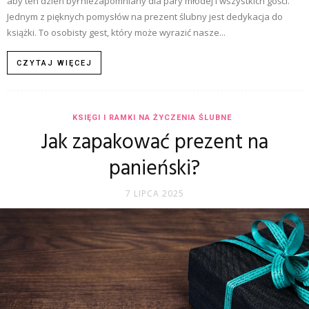
aby ten dzień był niezapomniany dla pary młodej i wszystkich gości.
Jednym z pięknych pomysłów na prezent ślubny jest dedykacja do
książki. To osobisty gest, który może wyrazić nasze...
CZYTAJ WIĘCEJ
KSIĘGI I RAMKI NA ŻYCZENIA ŚLUBNE
Jak zapakować prezent na
panieński?
7 LIPCA 2025