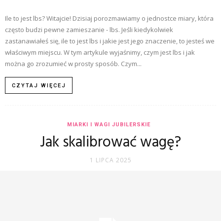
Ile to jest lbs? Witajcie! Dzisiaj porozmawiamy o jednostce miary, która
często budzi pewne zamieszanie - lbs. Jeśli kiedykolwiek
zastanawiałeś się, ile to jest lbs i jakie jest jego znaczenie, to jesteś we
właściwym miejscu. W tym artykule wyjaśnimy, czym jest lbs i jak
można go zrozumieć w prosty sposób. Czym...
CZYTAJ WIĘCEJ
MIARKI I WAGI JUBILERSKIE
Jak skalibrować wagę?
1 LIPCA 2025