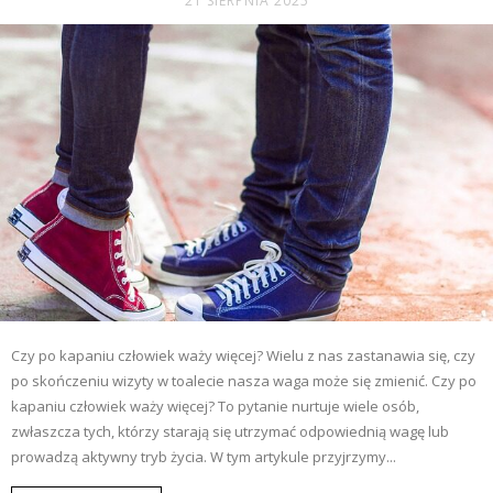
21 SIERPNIA 2025
Czy po kapaniu człowiek waży więcej? Wielu z nas zastanawia się, czy
po skończeniu wizyty w toalecie nasza waga może się zmienić. Czy po
kapaniu człowiek waży więcej? To pytanie nurtuje wiele osób,
zwłaszcza tych, którzy starają się utrzymać odpowiednią wagę lub
prowadzą aktywny tryb życia. W tym artykule przyjrzymy...