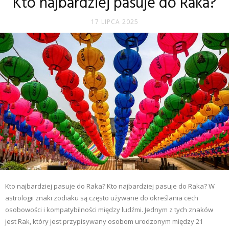
Kto najbardziej pasuje do Raka?
17 LIPCA 2025
Kto najbardziej pasuje do Raka? Kto najbardziej pasuje do Raka? W
astrologii znaki zodiaku są często używane do określania cech
osobowości i kompatybilności między ludźmi. Jednym z tych znaków
jest Rak, który jest przypisywany osobom urodzonym między 21