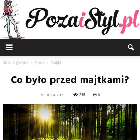
Pozaistyl.pl
Strona główna
Moda
Majtki
Co było przed majtkami?
245
0
9 LIPCA 2025