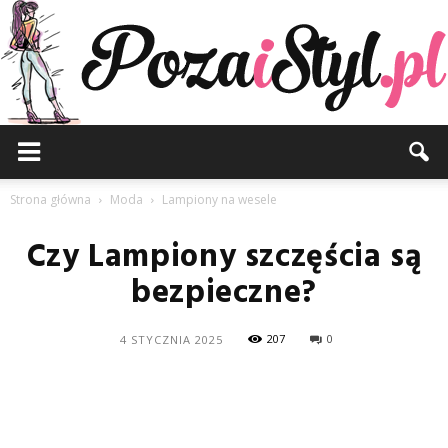
Pozaistyl.pl
Strona główna
Moda
Lampiony na wesele
Czy Lampiony szczęścia są
bezpieczne?
207
0
4 STYCZNIA 2025