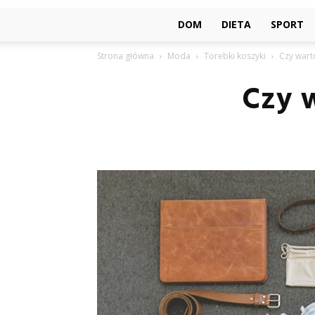
DOM
DIETA
SPORT
Strona główna
Moda
Torebki koszyki
Czy wart
Czy 