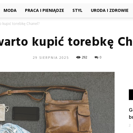
MODA
PRACA I PIENIĄDZE
STYL
URODA I ZDROWIE
o kupić torebkę Chanel?
warto kupić torebkę Ch
292
0
29 SIERPNIA 2025
G
b
2