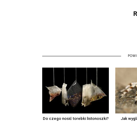
R
POW
Do czego nosić torebki listonoszki?
Jak wyg