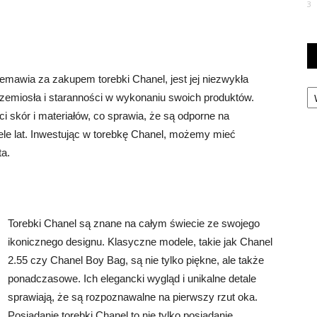
3
mawia za zakupem torebki Chanel, jest jej niezwykła
Ka
 rzemiosła i staranności w wykonaniu swoich produktów.
i skór i materiałów, co sprawia, że są odporne na
ele lat. Inwestując w torebkę Chanel, możemy mieć
ta.
Torebki Chanel są znane na całym świecie ze swojego
ikonicznego designu. Klasyczne modele, takie jak Chanel
2.55 czy Chanel Boy Bag, są nie tylko piękne, ale także
ponadczasowe. Ich elegancki wygląd i unikalne detale
sprawiają, że są rozpoznawalne na pierwszy rzut oka.
Posiadanie torebki Chanel to nie tylko posiadanie