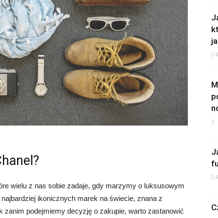
J
k
ja
2
M
p
n
3
J
Chanel?
f
2
które wielu z nas sobie zadaje, gdy marzymy o luksusowym
 najbardziej ikonicznych marek na świecie, znana z
C
dnak zanim podejmiemy decyzję o zakupie, warto zastanowić