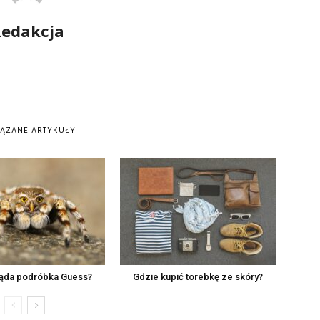
edakcja
IĄZANE ARTYKUŁY
ląda podróbka Guess?
Gdzie kupić torebkę ze skóry?