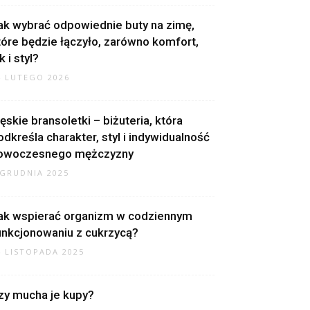
ak wybrać odpowiednie buty na zimę,
tóre będzie łączyło, zarówno komfort,
k i styl?
4 LUTEGO 2026
ęskie bransoletki – biżuteria, która
odkreśla charakter, styl i indywidualność
owoczesnego mężczyzny
 GRUDNIA 2025
ak wspierać organizm w codziennym
unkcjonowaniu z cukrzycą?
4 LISTOPADA 2025
zy mucha je kupy?