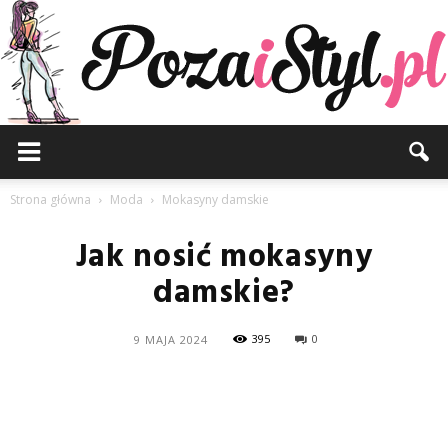
Pozaistyl.pl
Strona główna
Moda
Mokasyny damskie
Jak nosić mokasyny
damskie?
395
0
9 MAJA 2024