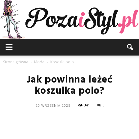
Pozaistyl.pl
Strona główna
Moda
Koszulki polo
Jak powinna leżeć
koszulka polo?
341
0
20 WRZEŚNIA 2025