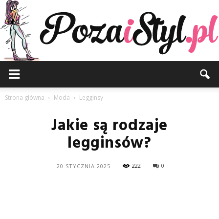
Pozaistyl.pl
Strona główna
Moda
Legginsy
Jakie są rodzaje
legginsów?
222
0
20 STYCZNIA 2025