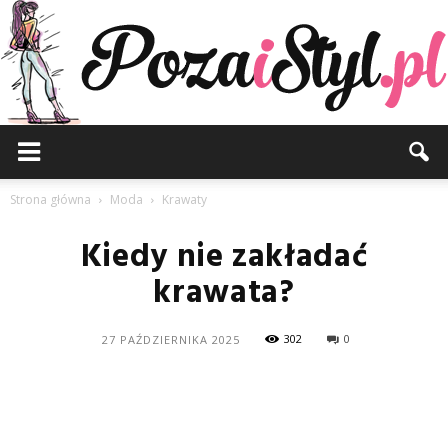
Pozaistyl.pl
Strona główna
Moda
Krawaty
Kiedy nie zakładać
krawata?
302
0
27 PAŹDZIERNIKA 2025