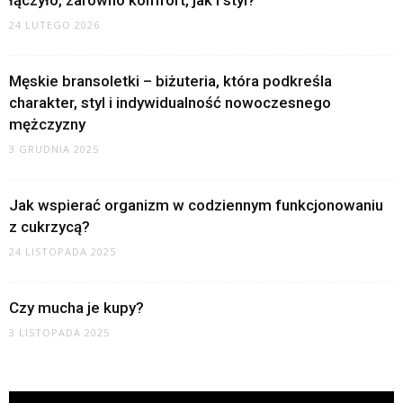
łączyło, zarówno komfort, jak i styl?
24 LUTEGO 2026
Męskie bransoletki – biżuteria, która podkreśla
charakter, styl i indywidualność nowoczesnego
mężczyzny
3 GRUDNIA 2025
Jak wspierać organizm w codziennym funkcjonowaniu
z cukrzycą?
24 LISTOPADA 2025
Czy mucha je kupy?
3 LISTOPADA 2025