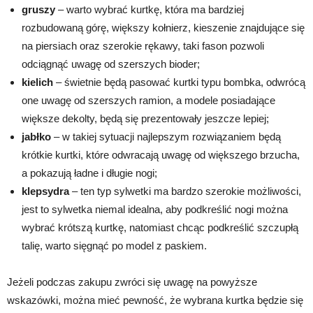
gruszy
– warto wybrać kurtkę, która ma bardziej
rozbudowaną górę, większy kołnierz, kieszenie znajdujące się
na piersiach oraz szerokie rękawy, taki fason pozwoli
odciągnąć uwagę od szerszych bioder;
kielich
– świetnie będą pasować kurtki typu bombka, odwrócą
one uwagę od szerszych ramion, a modele posiadające
większe dekolty, będą się prezentowały jeszcze lepiej;
jabłko
– w takiej sytuacji najlepszym rozwiązaniem będą
krótkie kurtki, które odwracają uwagę od większego brzucha,
a pokazują ładne i długie nogi;
klepsydra
– ten typ sylwetki ma bardzo szerokie możliwości,
jest to sylwetka niemal idealna, aby podkreślić nogi można
wybrać krótszą kurtkę, natomiast chcąc podkreślić szczupłą
talię, warto sięgnąć po model z paskiem.
Jeżeli podczas zakupu zwróci się uwagę na powyższe
wskazówki, można mieć pewność, że wybrana kurtka będzie się