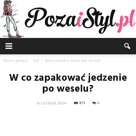
Pozaistyl.pl
Strona główna
Styl
Menu weselne, karta dań na ślub
W co zapakować jedzenie
po weselu?
871
0
8 LUTEGO 2024