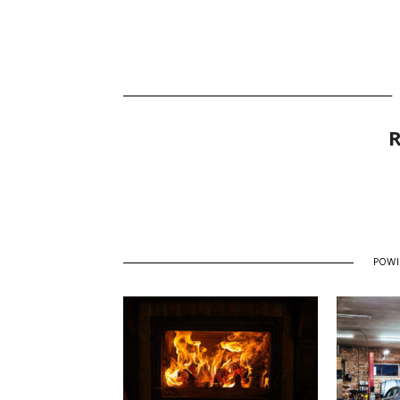
R
POW