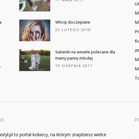
Ur
M
a
Włosy doczepiane
M
20 LUTEGO 2018
Pr
Ku
z
Sukienki na wesele polecane dla
mamy panny młodej
M
.
19 SIERPNIA 2017
M
To
AS
P
istyl.pl to portal kobiecy, na którym znajdziesz wielce