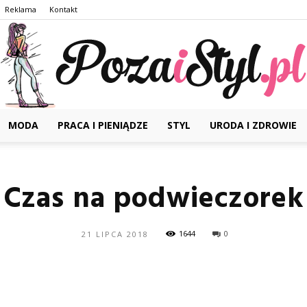
Reklama
Kontakt
MODA
PRACA I PIENIĄDZE
STYL
URODA I ZDROWIE
Pozaistyl.pl
Czas na podwieczorek
1644
0
21 LIPCA 2018