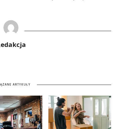
edakcja
IĄZANE ARTYKUŁY