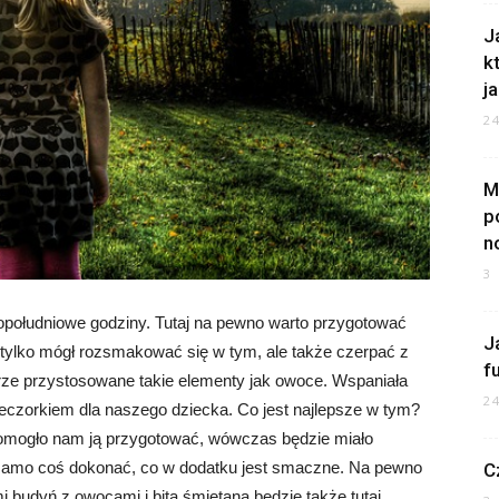
J
k
ja
2
M
p
n
3
południowe godziny. Tutaj na pewno warto przygotować
J
 tylko mógł rozsmakować się w tym, ale także czerpać z
f
brze przystosowane takie elementy jak owoce. Wspaniała
2
zorkiem dla naszego dziecka. Co jest najlepsze w tym?
omogło nam ją przygotować, wówczas będzie miało
 samo coś dokonać, co w dodatku jest smaczne. Na pewno
C
udyń z owocami i bitą śmietaną będzie także tutaj