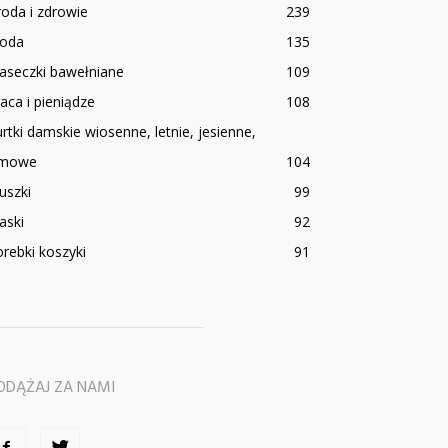
oda i zdrowie
239
oda
135
aseczki bawełniane
109
aca i pieniądze
108
rtki damskie wiosenne, letnie, jesienne,
imowe
104
uszki
99
aski
92
rebki koszyki
91
ODĄŻAJ ZA NAMI