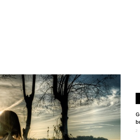
G
b
2