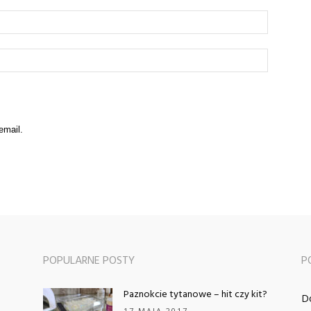
email.
POPULARNE POSTY
P
Paznokcie tytanowe – hit czy kit?
D
17 MAJA 2017