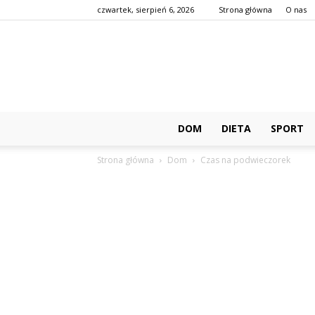
czwartek, sierpień 6, 2026
Strona główna
O nas
DOM
DIETA
SPORT
Strona główna
Dom
Czas na podwieczorek