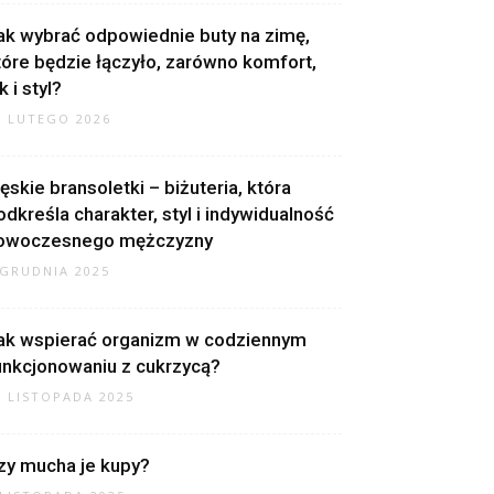
ak wybrać odpowiednie buty na zimę,
tóre będzie łączyło, zarówno komfort,
k i styl?
4 LUTEGO 2026
ęskie bransoletki – biżuteria, która
odkreśla charakter, styl i indywidualność
owoczesnego mężczyzny
 GRUDNIA 2025
ak wspierać organizm w codziennym
unkcjonowaniu z cukrzycą?
4 LISTOPADA 2025
zy mucha je kupy?