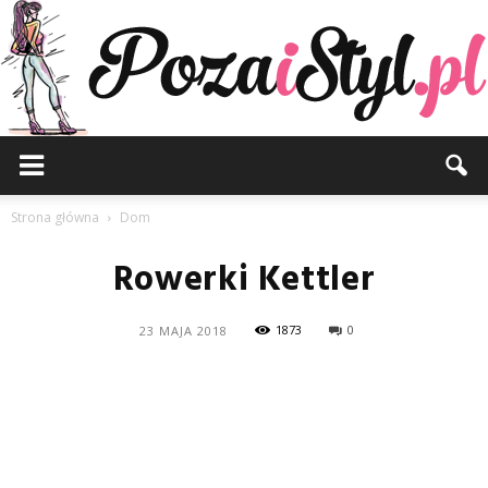
Pozaistyl.pl
Strona główna
Dom
Rowerki Kettler
1873
0
23 MAJA 2018