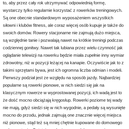
to, aby przez cały rok utrzymywać odpowiednią formę,
wystarczy tylko regularnie korzystać z rowerków treningowych.
Są one obecnie standardowym wyposażeniem wszystkich
siłowni i klubów fitness, ale coraz więcej osób kupuje je także do
swoich domów. Rowery stacjonarne nie zajmują dużo miejsca,
są względnie tanie i pozwalają nawet na krótkie treningi podczas
codziennej gonitwy. Nawet tak lubiana przez wielu czynność jak
oglądanie telewizji na rowerku będzie miała zupełnie inny wymiar
zdrowotny, niż w pozycji leżącej na kanapie. Oczywiście jak to z
takimi sprzętami bywa, jest ich ogromna liczba odmian i modeli.
Pierwszy podział jest ze względu na sposób jazdy. Najbardziej
popularne są rowerki pionowe, w nich siedzi się jak na
klasycznym rowerze w wyprostowanej pozycji, ich wadą jest to
że dość mocno obciążają kręgosłup. Rowerki poziome tej wady
nie mają, gdyż siedzi się w nich wygodnie, a pedały są wysunięte
mocno do przodu, jednak zajmują one znacznie więcej miejsca
niż pionowe, stąd też są mniej chętnie kupowane do domowego