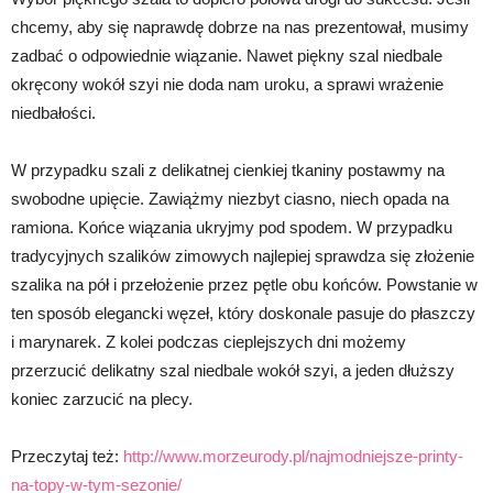
chcemy, aby się naprawdę dobrze na nas prezentował, musimy
zadbać o odpowiednie wiązanie. Nawet piękny szal niedbale
okręcony wokół szyi nie doda nam uroku, a sprawi wrażenie
niedbałości.
W przypadku szali z delikatnej cienkiej tkaniny postawmy na
swobodne upięcie. Zawiążmy niezbyt ciasno, niech opada na
ramiona. Końce wiązania ukryjmy pod spodem. W przypadku
tradycyjnych szalików zimowych najlepiej sprawdza się złożenie
szalika na pół i przełożenie przez pętle obu końców. Powstanie w
ten sposób elegancki węzeł, który doskonale pasuje do płaszczy
i marynarek. Z kolei podczas cieplejszych dni możemy
przerzucić delikatny szal niedbale wokół szyi, a jeden dłuższy
koniec zarzucić na plecy.
Przeczytaj też:
http://www.morzeurody.pl/najmodniejsze-printy-
na-topy-w-tym-sezonie/