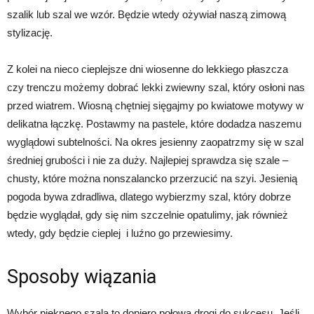
szalik lub szal we wzór. Będzie wtedy ożywiał naszą zimową
stylizację.
Z kolei na nieco cieplejsze dni wiosenne do lekkiego płaszcza
czy trenczu możemy dobrać lekki zwiewny szal, który osłoni nas
przed wiatrem. Wiosną chętniej sięgajmy po kwiatowe motywy w
delikatna łączkę. Postawmy na pastele, które dodadza naszemu
wyglądowi subtelności. Na okres jesienny zaopatrzmy się w szal
średniej grubości i nie za duży. Najlepiej sprawdza się szale –
chusty, które można nonszalancko przerzucić na szyi. Jesienią
pogoda bywa zdradliwa, dlatego wybierzmy szal, który dobrze
będzie wyglądał, gdy się nim szczelnie opatulimy, jak również
wtedy, gdy będzie cieplej
i luźno go przewiesimy.
Sposoby wiązania
Wybór pięknego szala to dopiero połowa drogi do sukcesu. Jeśli