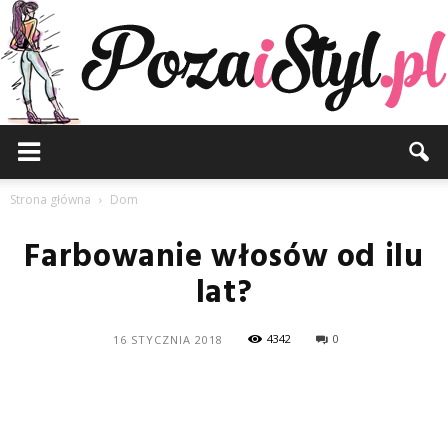
Pozaistyl.pl
Strona główna
Dom
Farbowanie włosów od ilu
lat?
4342
0
16 STYCZNIA 2018