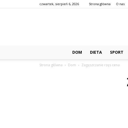
czwartek, sierpień 6, 2026
Strona główna
O nas
DOM
DIETA
SPORT
Strona główna
Dom
Zagęszczanie rzęs cena