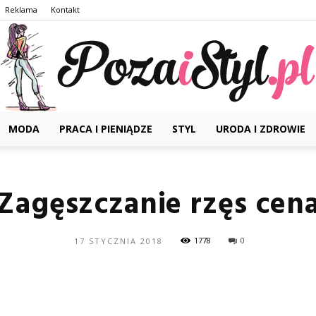
Reklama
Kontakt
MODA
PRACA I PIENIĄDZE
STYL
URODA I ZDROWIE
Pozaistyl.pl
Zagęszczanie rzęs cen
1778
0
17 STYCZNIA 2018