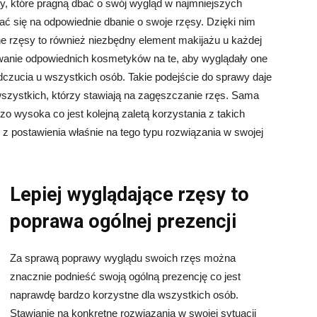
ty, które pragną dbać o swój wygląd w najmniejszych
ć się na odpowiednie dbanie o swoje rzęsy. Dzięki nim
ne rzęsy to również niezbędny element makijażu u każdej
wanie odpowiednich kosmetyków na te, aby wyglądały one
czucia u wszystkich osób. Takie podejście do sprawy daje
a wszystkich, którzy stawiają na zagęszczanie rzęs. Sama
dzo wysoka co jest kolejną zaletą korzystania z takich
 postawienia właśnie na tego typu rozwiązania w swojej
Lepiej wyglądające rzęsy to
poprawa ogólnej prezencji
Za sprawą poprawy wyglądu swoich rzęs można
znacznie podnieść swoją ogólną prezencję co jest
naprawdę bardzo korzystne dla wszystkich osób.
Stawianie na konkretne rozwiązania w swojej sytuacji