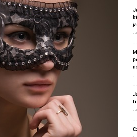
J
k
ja
2
M
p
n
3
J
f
2
C