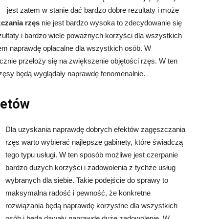
jest zatem w stanie dać bardzo dobre rezultaty i może
zczania rzęs
nie jest bardzo wysoka to zdecydowanie się
ezultaty i bardzo wiele poważnych korzyści dla wszystkich
em naprawdę opłacalne dla wszystkich osób. W
znie przełoży się na zwiększenie objętości rzęs. W ten
 rzęsy będą wyglądały naprawdę fenomenalnie.
netów
Dla uzyskania naprawdę dobrych efektów zagęszczania
rzęs warto wybierać najlepsze gabinety, które świadczą
tego typu usługi. W ten sposób możliwe jest czerpanie
bardzo dużych korzyści i zadowolenia z tychże usług
wybranych dla siebie. Takie podejście do sprawy to
maksymalna radość i pewność, że konkretne
rozwiązania będą naprawdę korzystne dla wszystkich
osób i będą dawały naprawdę duże zadowolenie. W