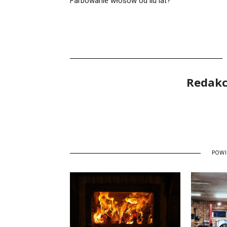
Farbowanie włosów od ilu lat?
Redakcj
POW