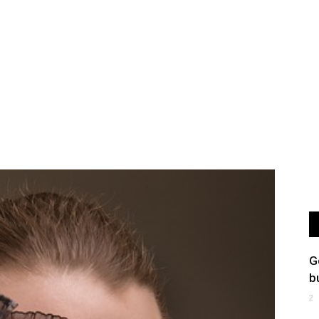
G
b
2