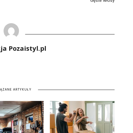
Gęste włosy
a Pozaistyl.pl
IĄZANE ARTYKUŁY