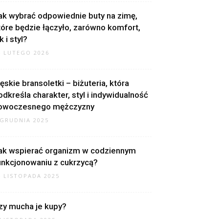
ak wybrać odpowiednie buty na zimę,
tóre będzie łączyło, zarówno komfort,
k i styl?
4 LUTEGO 2026
ęskie bransoletki – biżuteria, która
odkreśla charakter, styl i indywidualność
owoczesnego mężczyzny
 GRUDNIA 2025
ak wspierać organizm w codziennym
unkcjonowaniu z cukrzycą?
4 LISTOPADA 2025
zy mucha je kupy?