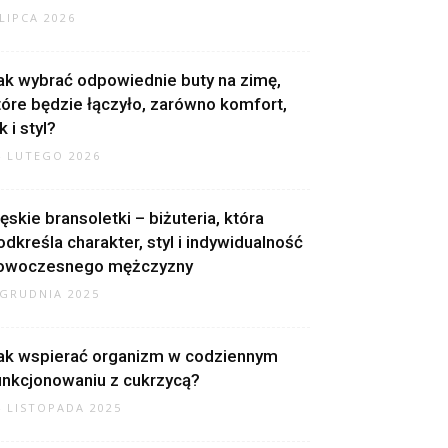
 LIPCA 2026
ak wybrać odpowiednie buty na zimę,
tóre będzie łączyło, zarówno komfort,
k i styl?
4 LUTEGO 2026
ęskie bransoletki – biżuteria, która
odkreśla charakter, styl i indywidualność
owoczesnego mężczyzny
 GRUDNIA 2025
ak wspierać organizm w codziennym
unkcjonowaniu z cukrzycą?
4 LISTOPADA 2025