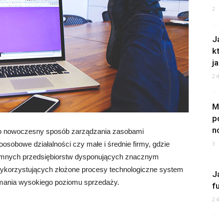
2
J
k
ja
2
M
p
n
to nowoczesny sposób zarządzania zasobami
osobowe działalności czy małe i średnie firmy, gdzie
3
omnych przedsiębiorstw dysponujących znacznym
 wykorzystujących złożone procesy technologiczne system
J
mania wysokiego poziomu sprzedaży.
f
2