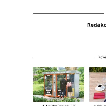
Redakcj
POW