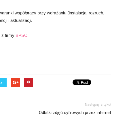
unki współpracy przy wdrażaniu (instalacja, rozruch,
cji i aktualizacji.
i z firmy
BPSC
.
ter
Następny artykuł
Odbitki zdjęć cyfrowych przez internet