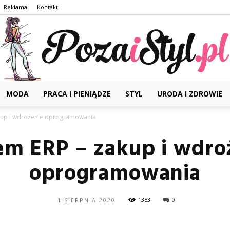
Reklama
Kontakt
MODA
PRACA I PIENIĄDZE
STYL
URODA I ZDROWIE
Pozaistyl.pl
kup i wdrożenie oprogramowania
em ERP – zakup i wdro
oprogramowania
1353
0
1 SIERPNIA 2020