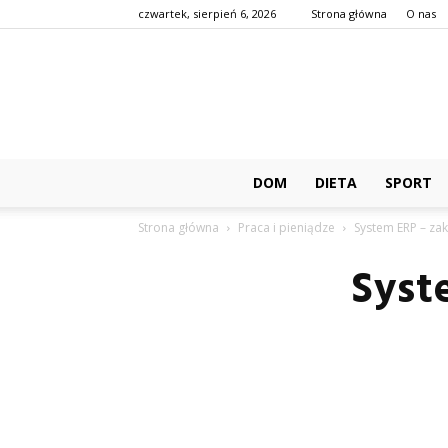
czwartek, sierpień 6, 2026
Strona główna
O nas
DOM
DIETA
SPORT
Strona główna
Praca i pieniądze
System ERP – za
Syst