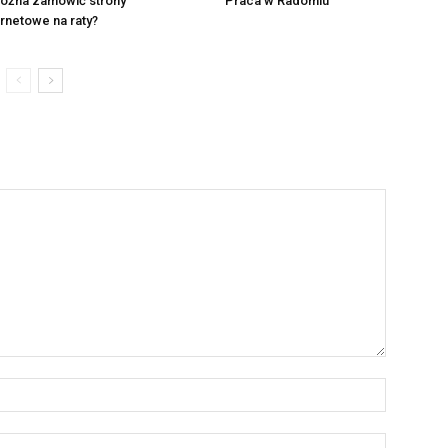
ożna zamówić strony
Praca w Radomiu
ernetowe na raty?