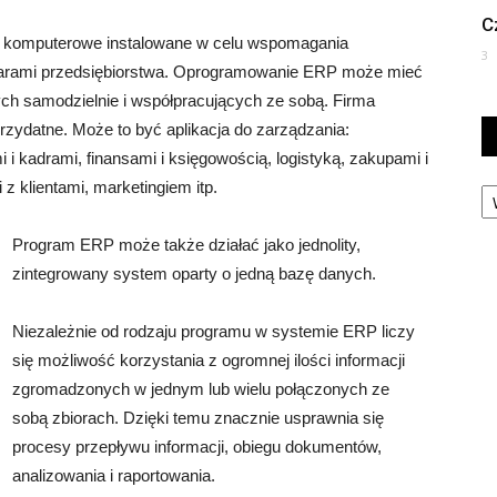
C
 komputerowe instalowane w celu wspomagania
3
arami przedsiębiorstwa. Oprogramowanie ERP może mieć
ych samodzielnie i współpracujących ze sobą. Firma
 przydatne. Może to być aplikacja do zarządzania:
 kadrami, finansami i księgowością, logistyką, zakupami i
Ka
 z klientami, marketingiem itp.
Program ERP może także działać jako jednolity,
zintegrowany system oparty o jedną bazę danych.
Niezależnie od rodzaju programu w systemie ERP liczy
się możliwość korzystania z ogromnej ilości informacji
zgromadzonych w jednym lub wielu połączonych ze
sobą zbiorach. Dzięki temu znacznie usprawnia się
procesy przepływu informacji, obiegu dokumentów,
analizowania i raportowania.