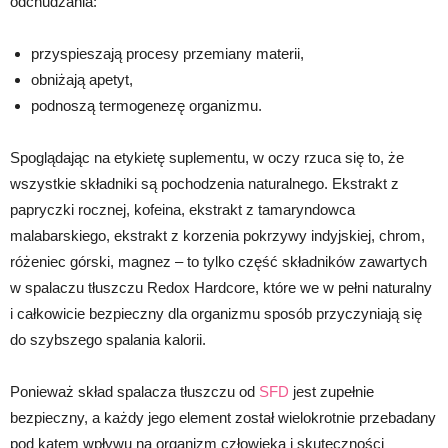
odchudzania:
przyspieszają procesy przemiany materii,
obniżają apetyt,
podnoszą termogenezę organizmu.
Spoglądając na etykietę suplementu, w oczy rzuca się to, że
wszystkie składniki są pochodzenia naturalnego. Ekstrakt z
papryczki rocznej, kofeina, ekstrakt z tamaryndowca
malabarskiego, ekstrakt z korzenia pokrzywy indyjskiej, chrom,
różeniec górski, magnez – to tylko część składników zawartych
w spalaczu tłuszczu Redox Hardcore, które we w pełni naturalny
i całkowicie bezpieczny dla organizmu sposób przyczyniają się
do szybszego spalania kalorii.
Ponieważ skład spalacza tłuszczu od
SFD
jest zupełnie
bezpieczny, a każdy jego element został wielokrotnie przebadany
pod kątem wpływu na organizm człowieka i skuteczności