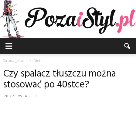
Pozaistyl.pl
Strona główna
Dieta
Czy spalacz tłuszczu można
stosować po 40stce?
28 CZERWCA 2019