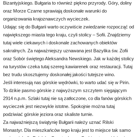
Bizantyjskiego. Bułgaria to również piękno przyrody. Góry, doliny
oraz Morze Czarne sprawiają doskonałe warunki do
organizowania krajoznawczych wycieczek.
Udając się do Bułgarii warto oczywiście zwiedzanie rozpocząć od
największego miasta tego kraju, czyli stolicy – Sofii. Znajdziemy
tutaj wiele ciekawych i doskonale zachowanych obiektów
sakralnych. Za najważniejszy uznawana jest Bazylika św. Zofii
oraz Sobór świętego Aleksandra Newskiego. Jak w każdej stolicy
na turystów czeka tutaj szereg kawiarenek oraz restauracji. Tutaj
bez trudu skosztujemy doskonałej jakości tutejsze wino.
Jeśli interesują nas górskie wędrówki, to warto udać się w Pirin.
To dzikie pasmo górskie z najwyższym szczytem sięgającym
2914 n.p.m. Szlaki tutaj nie są zatłoczone, co dla fanów górskich
wycieczek jest niezwykle istotne. Spokojnie można tutaj
podziwiać górskie jeziora oraz skaliste turnie.
Za najważniejszą świątynię Bułgarii należy uznać Rilski
Monastyr. Dla mieszkańców tego kraju jest to miejsce tak samo