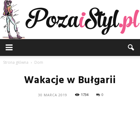
Pozaistyl.pl
Strona główna
Dom
Wakacje w Bułgarii
1734
0
30 MARCA 2019