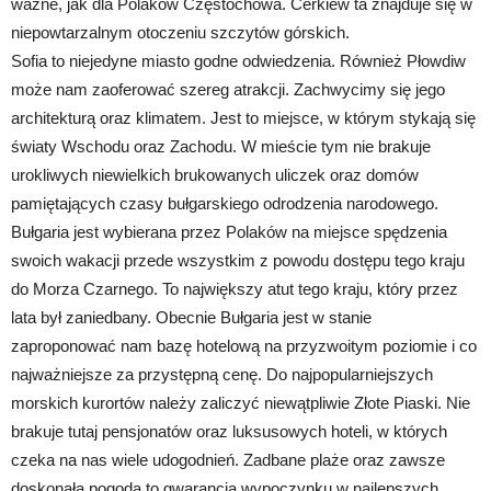
ważne, jak dla Polaków Częstochowa. Cerkiew ta znajduje się w
niepowtarzalnym otoczeniu szczytów górskich.
Sofia to niejedyne miasto godne odwiedzenia. Również Płowdiw
może nam zaoferować szereg atrakcji. Zachwycimy się jego
architekturą oraz klimatem. Jest to miejsce, w którym stykają się
światy Wschodu oraz Zachodu. W mieście tym nie brakuje
urokliwych niewielkich brukowanych uliczek oraz domów
pamiętających czasy bułgarskiego odrodzenia narodowego.
Bułgaria jest wybierana przez Polaków na miejsce spędzenia
swoich wakacji przede wszystkim z powodu dostępu tego kraju
do Morza Czarnego. To największy atut tego kraju, który przez
lata był zaniedbany. Obecnie Bułgaria jest w stanie
zaproponować nam bazę hotelową na przyzwoitym poziomie i co
najważniejsze za przystępną cenę. Do najpopularniejszych
morskich kurortów należy zaliczyć niewątpliwie Złote Piaski. Nie
brakuje tutaj pensjonatów oraz luksusowych hoteli, w których
czeka na nas wiele udogodnień. Zadbane plaże oraz zawsze
doskonała pogoda to gwarancja wypoczynku w najlepszych